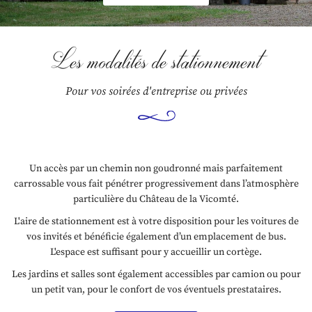
Galerie
INSCRIPTION NEWS
ités et événements
Les modalités de stationnement
Rejoignez-nous
Contact
Pour vos soirées d'entreprise ou privées
Un accès par un chemin non goudronné mais parfaitement
carrossable vous fait pénétrer progressivement dans l’atmosphère
particulière du Château de la Vicomté.
L'aire de stationnement est à votre disposition pour les voitures de
vos invités et bénéficie également d’un emplacement de bus.
L'espace est suffisant pour y accueillir un cortège.
Les jardins et salles sont également accessibles par camion ou pour
un petit van, pour le confort de vos éventuels prestataires.