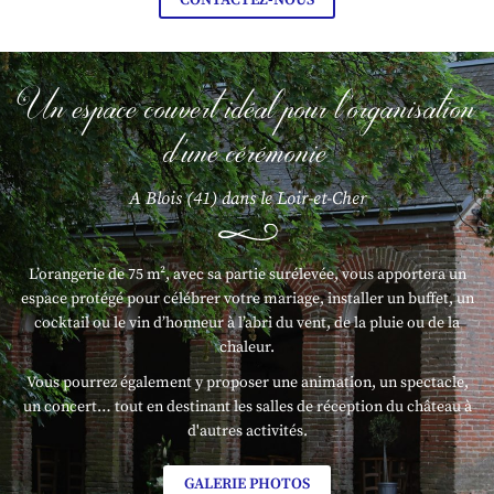
CONTACTEZ-NOUS
Un espace couvert idéal
pour l'organisation
d'une cérémonie
A Blois (41) dans le Loir-et-Cher
Une questio
Accueil
L’orangerie de 75 m², avec sa partie surélevée, vous apportera un
espace protégé pour célébrer votre mariage, installer un buffet, un
06 32 15 37 0
Le Château
cocktail ou le vin d’honneur à l’abri du vent, de la pluie ou de la
chaleur.
Le Parc
Vous pourrez également y proposer une animation, un spectacle,
un concert… tout en destinant les salles de réception du château à
vités familiales
d'autres activités.
és professionnelles
Restez infor
GALERIE PHOTOS