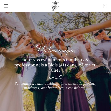


120 rue Basse des Grouets,
41000 Blois
06 32 15 37 08
Un lieu unique
pour vos événements familiaux &
professionnels
à Blois (41) dans le Loir-et-
Cher
Adresse email de réception

Séminaires, team building, lancement de produit,
En cochant cette case, vous consentez à recevoir nos propositions commerciales à
mariages, anniversaires, expositions...
l'adresse email indiqué ci-dessus. Vous pouvez vous désinscrire à tout moment en
utilisant
le formulaire de désinscription
.
INSCRIPTION