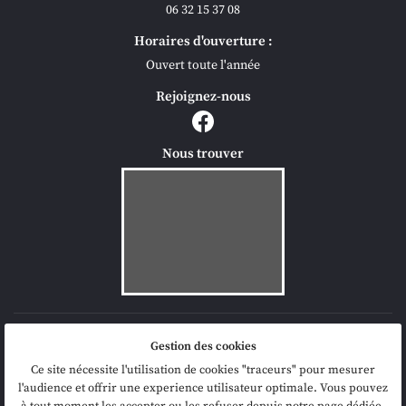
06 32 15 37 08
Horaires d'ouverture :
Ouvert toute l'année
Rejoignez-nous
Nous trouver
Mentions Légales
Gestion des cookies
Conditions générales d'utilisation
Politique de confidentialité
Ce site nécessite l'utilisation de cookies "traceurs" pour mesurer
Gestion des cookies
l'audience et offrir une experience utilisateur optimale. Vous pouvez
Sitemap