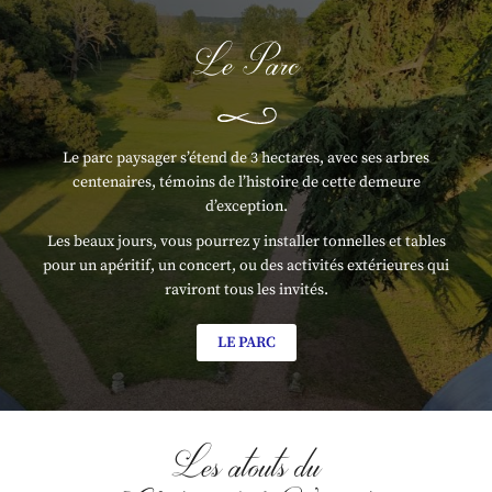
Le Parc
Une questio
Accueil
Le parc paysager s’étend de 3 hectares, avec ses arbres
06 32 15 37 0
Le Château
centenaires, témoins de l’histoire de cette demeure
d’exception.
Le Parc
Les beaux jours, vous pourrez y installer tonnelles et tables
pour un apéritif, un concert, ou des activités extérieures qui
vités familiales
raviront tous les invités.
és professionnelles
Restez infor
LE PARC
Galerie
INSCRIPTION NEWS
ités et événements
Les atouts du