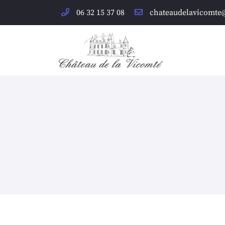
06 32 15 37 08
120 rue Basse des Grouets,
41000 Blois
06 32 15 37 08
Adresse email de réception

En cochant cette case, vous consentez à recevoir nos propositions commer