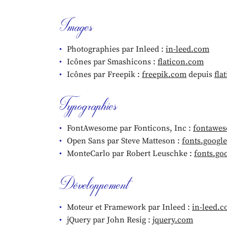
Images
Photographies par Inleed :
in-leed.com
Icônes par Smashicons :
flaticon.com
Icônes par Freepik :
freepik.com
depuis
fla
Typographies
FontAwesome par Fonticons, Inc :
fontawe
Open Sans par Steve Matteson :
fonts.googl
MonteCarlo par Robert Leuschke :
fonts.go
Développement
Moteur et Framework par Inleed :
in-leed.
jQuery par John Resig :
jquery.com