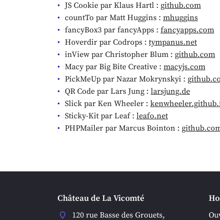
JS Cookie par Klaus Hartl :
github.com
countTo par Matt Huggins :
mhuggins
fancyBox3 par fancyApps :
fancyapps.com
Hoverdir par Codrops :
tympanus.net
inView par Christopher Blum :
github.com
Macy par Big Bite Creative :
macyjs.com
PickMeUp par Nazar Mokrynskyi :
github.c
QR Code par Lars Jung :
larsjung.de
Slick par Ken Wheeler :
kenwheeler.github.
Sticky-Kit par Leaf :
leafo.net
PHPMailer par Marcus Bointon :
github.co
Château de La Vicomté
Ho
120 rue Basse des Grouets,
Ouv