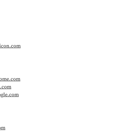
ticon.com
some.com
e.com
ogle.com
com