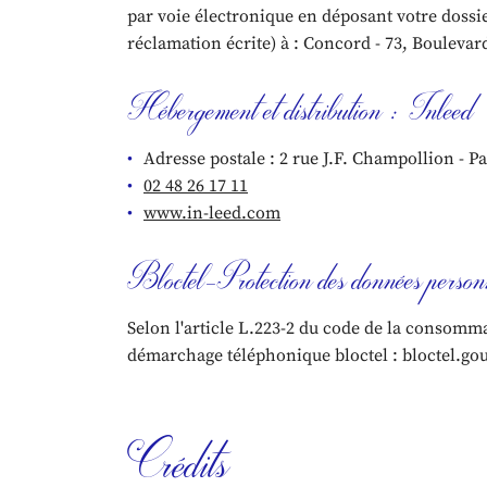
par voie électronique en déposant votre dossi
réclamation écrite) à : Concord - 73, Boulevard
Hébergement et distribution : Inleed
Adresse postale : 2 rue J.F. Champollion - 
02 48 26 17 11
www.in-leed.com
Bloctel-Protection des données person
Selon l'article L.223-2 du code de la consommat
démarchage téléphonique bloctel : bloctel.gou
Crédits