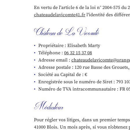
l'adresse email indiqué ci-dessus. Vous pouvez vous désinscrire à tout mom
En vertu de l'article 6 de la loi n° 2004-575 du
utilisant
le formulaire de désinscription
.
chateaudelavicomte41.fr
l'identité des différe
INSCRIPTION
Château de La Vicomté
Propriétaire : Elisabeth Marty
Téléphone :
06 32 15 37 08
Adresse email :
Adresse postale : 120 rue Basse des Grouets,
Société au Capital de : €
Enregistrée sous le numéro de Siret : 793 10
Numéro de TVA intracommunautaire : FR 05
Médiateur
Pour régler vos litiges, dans un premier temp
41000 Blois. Un mois après, si vous n’obtenez