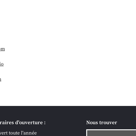
om
io
m
raires d'ouverture :
Nous trouver
ert toute l'année